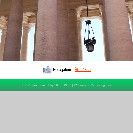
Fotogalerie:
Řím *25a
© P. Antonín Forbelský 2003 - 2026 | Webmaster:
Web
designum