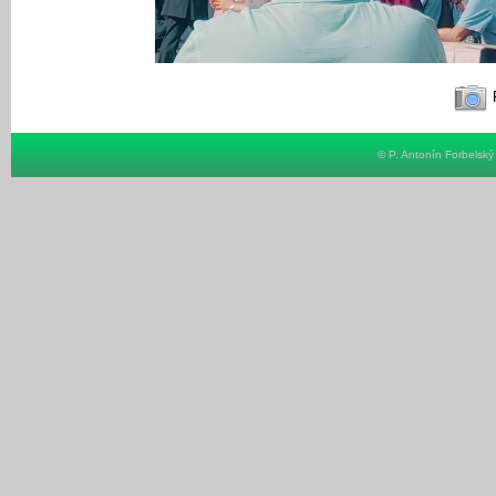
F
© P. Antonín Forbelsk