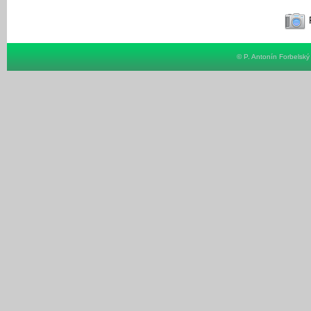
F
© P. Antonín Forbelsk