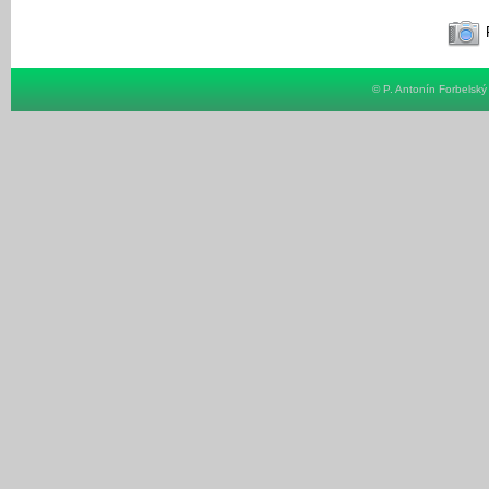
F
© P. Antonín Forbelsk