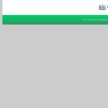
F
© P. Antonín Forbelsk