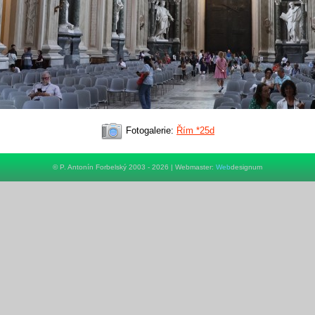
Fotogalerie:
Řím *25d
© P. Antonín Forbelský 2003 - 2026 | Webmaster:
Web
designum