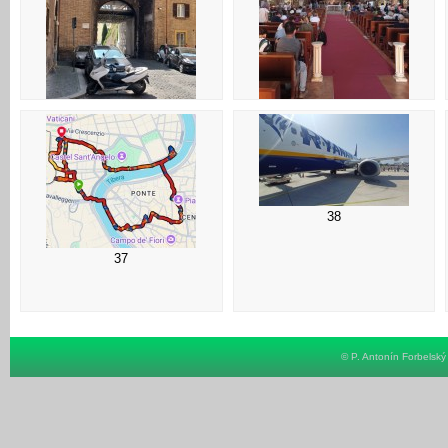
33
34
38
37
© P. Antonín Forbelsk