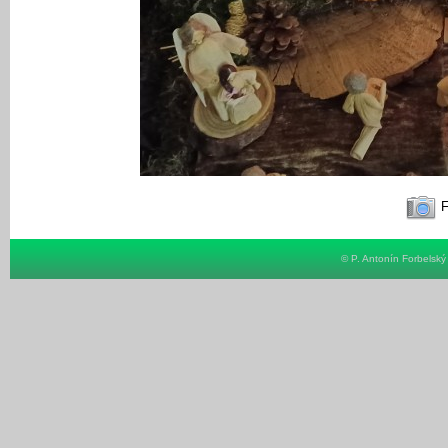
F
© P. Antonín Forbelsk