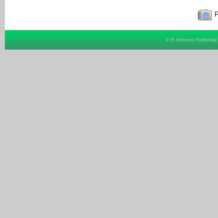
F
© P. Antonín Forbelsk