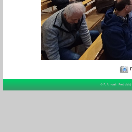
F
© P. Antonín Forbelsk