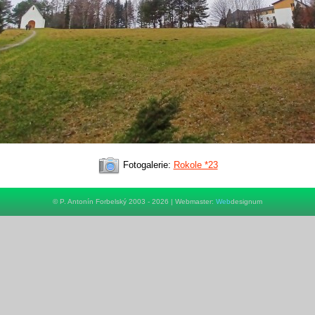
Fotogalerie:
Rokole *23
© P. Antonín Forbelský 2003 - 2026 | Webmaster:
Web
designum