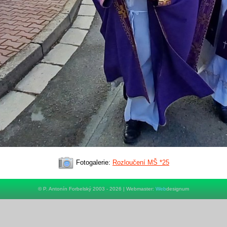
Fotogalerie:
Rozloučení MŠ *25
© P. Antonín Forbelský 2003 - 2026 | Webmaster:
Web
designum