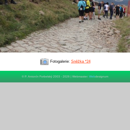
Fotogalerie:
Sněžka *24
© P. Antonín Forbelský 2003 - 2026 | Webmaster:
Web
designum