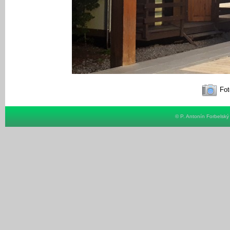
Fot
© P. Antonín Forbelsk