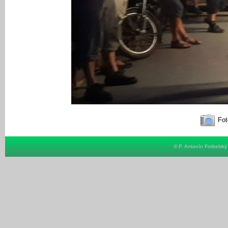
Fot
© P. Antonín Forbelsk