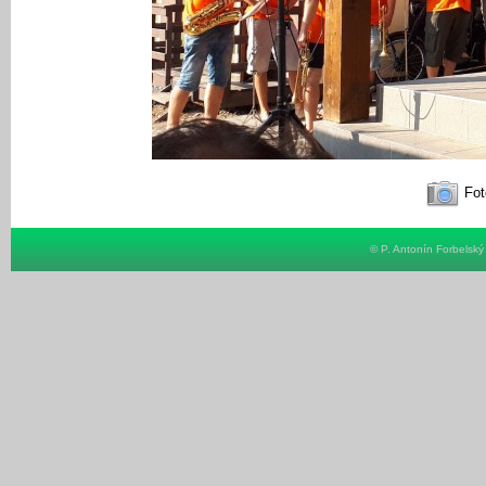
Fot
© P. Antonín Forbelsk