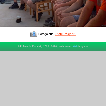
Fotogalerie:
Staré Páky *19
© P. Antonín Forbelský 2003 - 2026 | Webmaster:
Web
designum