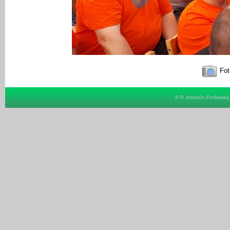
Fot
© P. Antonín Forbelsk