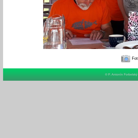
Fot
© P. Antonín Forbelsk