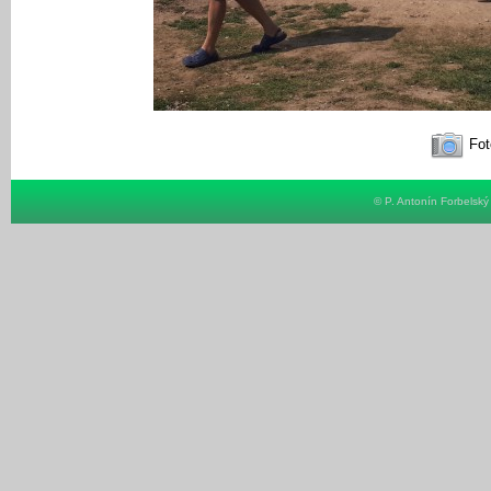
Fot
© P. Antonín Forbelsk