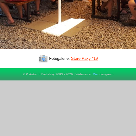
Fotogalerie:
Staré Páky *19
© P. Antonín Forbelský 2003 - 2026 | Webmaster:
Web
designum