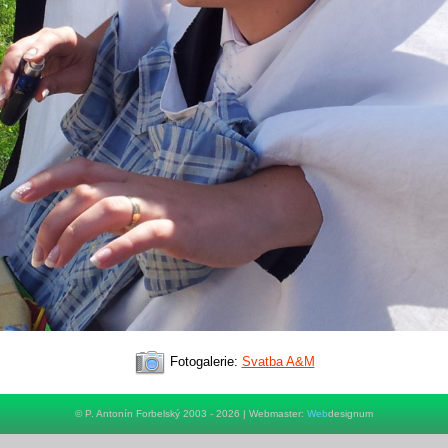
Fotogalerie:
Svatba A&M
© P. Antonín Forbelský 2003 - 2026 | Webmaster:
Web
designum