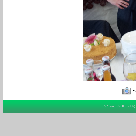
Fo
© P. Antonín Forbelsk