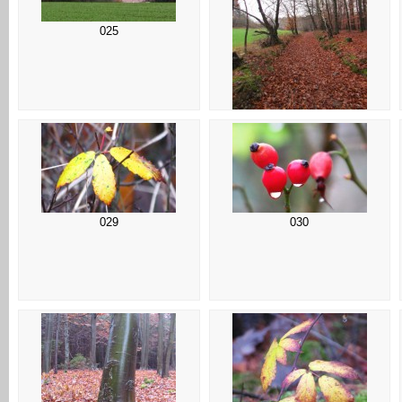
025
026
029
030