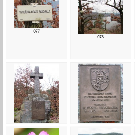
077
078
082