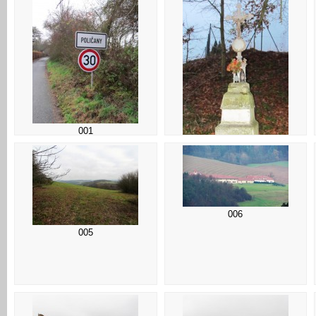
001
002
006
005