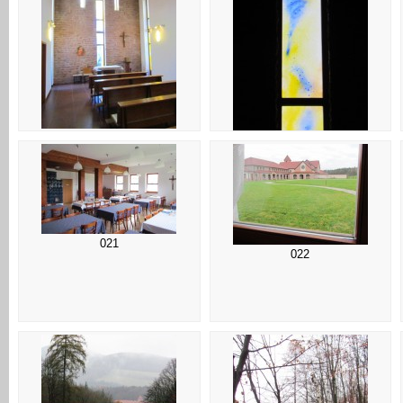
017
018
021
022