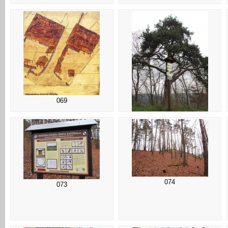
069
070
074
073