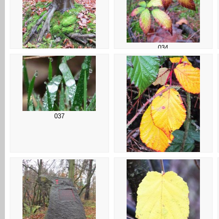
034
033
037
038