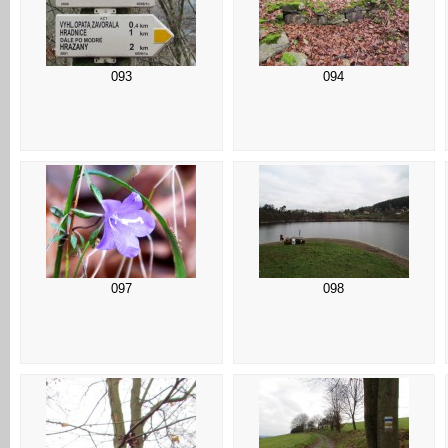
093
094
097
098