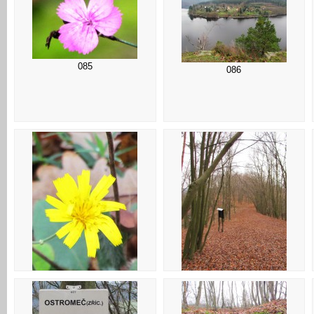
081
085
086
090
089