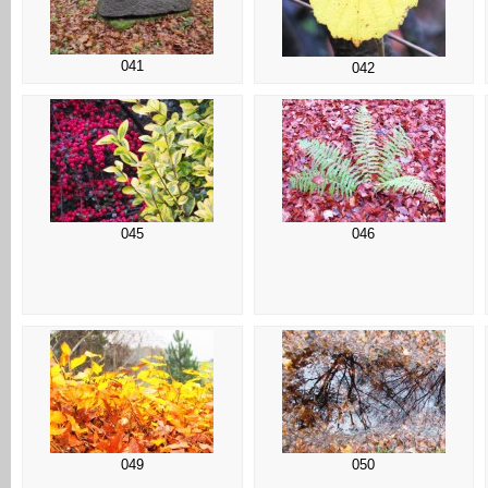
041
042
045
046
049
050