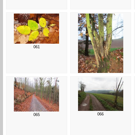
061
062
066
065