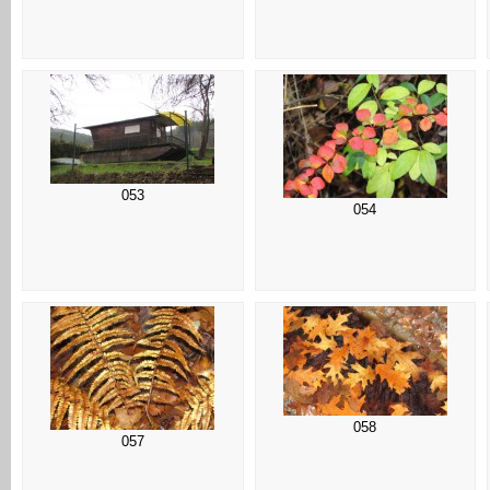
053
054
058
057