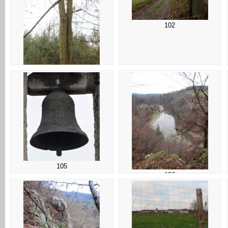
102
101
105
106