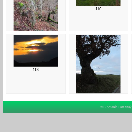
110
109
113
114
© P. Antonín Forbelsk