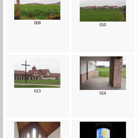
009
010
013
014