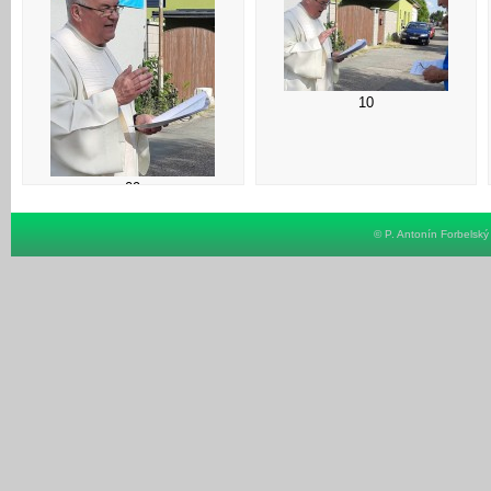
10
09
© P. Antonín Forbelsk