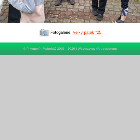
Fotogalerie:
Velký pátek *25
© P. Antonín Forbelský 2003 - 2026 | Webmaster:
Web
designum