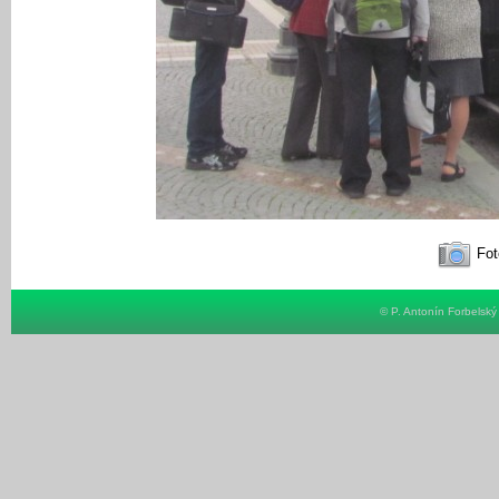
Fot
© P. Antonín Forbelsk