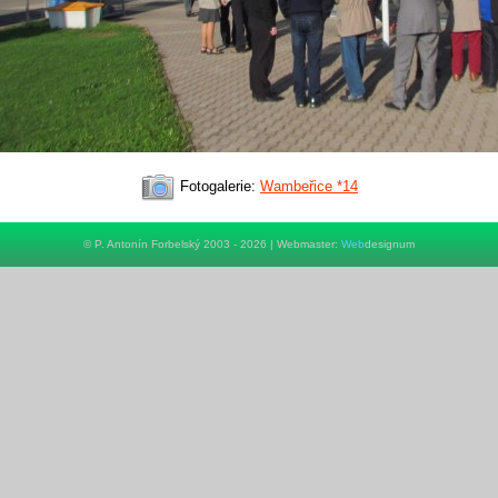
Fotogalerie:
Wambeřice *14
© P. Antonín Forbelský 2003 - 2026 | Webmaster:
Web
designum