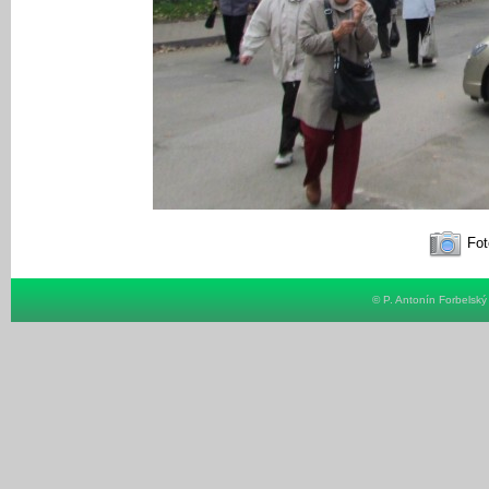
Fot
© P. Antonín Forbelsk