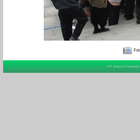
Fot
© P. Antonín Forbelsk