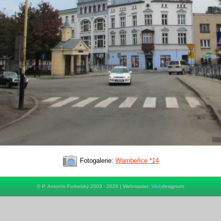
Fotogalerie:
Wambeřice *14
© P. Antonín Forbelský 2003 - 2026 | Webmaster:
Web
designum