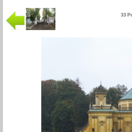
33 Po