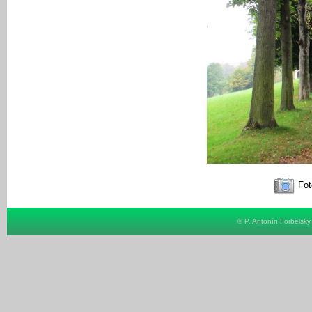
Fot
© P. Antonín Forbelsk