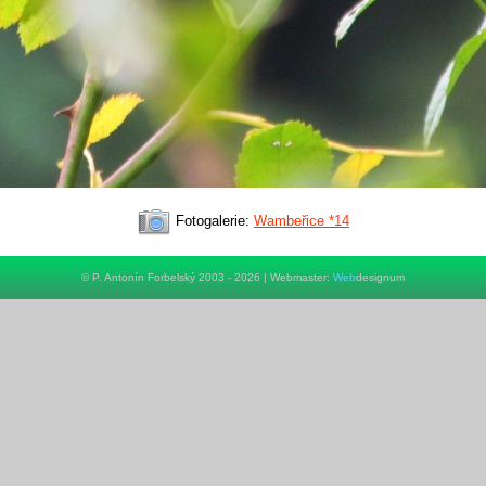
Fotogalerie:
Wambeřice *14
© P. Antonín Forbelský 2003 - 2026 | Webmaster:
Web
designum