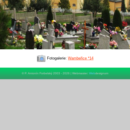
Fotogalerie:
Wambeřice *14
© P. Antonín Forbelský 2003 - 2026 | Webmaster:
Web
designum