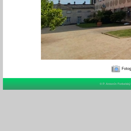
Fotog
© P. Antonín Forbelsk