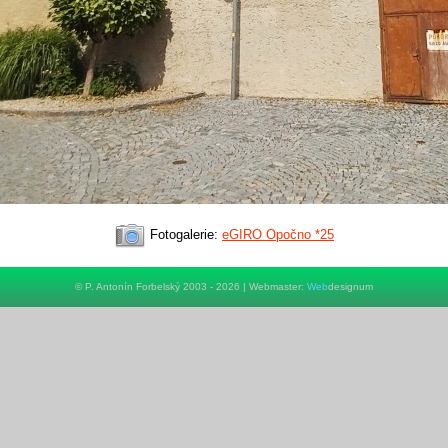
Fotogalerie:
eGIRO Opočno *25
© P. Antonín Forbelský 2003 - 2026 | Webmaster:
Web
designum