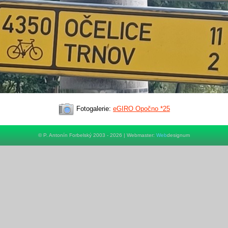
Fotogalerie:
eGIRO Opočno *25
© P. Antonín Forbelský 2003 - 2026 | Webmaster:
Web
designum