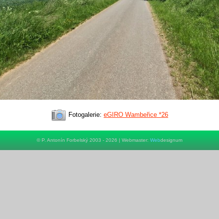
Fotogalerie:
eGIRO Wambeřice *26
© P. Antonín Forbelský 2003 - 2026 | Webmaster:
Web
designum