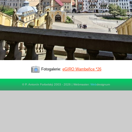
Fotogalerie:
eGIRO Wambeřice *26
© P. Antonín Forbelský 2003 - 2026 | Webmaster:
Web
designum