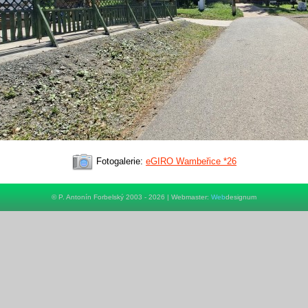
Fotogalerie:
eGIRO Wambeřice *26
© P. Antonín Forbelský 2003 - 2026 | Webmaster:
Web
designum