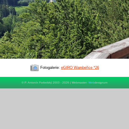
Fotogalerie:
eGIRO Wambeřice *26
© P. Antonín Forbelský 2003 - 2026 | Webmaster:
Web
designum