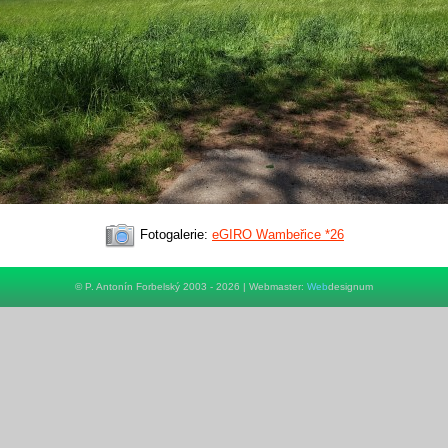
Fotogalerie:
eGIRO Wambeřice *26
© P. Antonín Forbelský 2003 - 2026 | Webmaster:
Web
designum