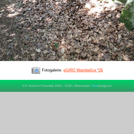
Fotogalerie:
eGIRO Wambeřice *26
© P. Antonín Forbelský 2003 - 2026 | Webmaster:
Web
designum