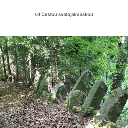
64 Cestou svatojakubskou