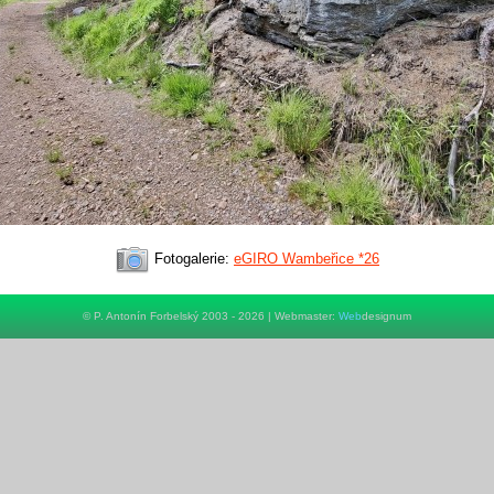
Fotogalerie:
eGIRO Wambeřice *26
© P. Antonín Forbelský 2003 - 2026 | Webmaster:
Web
designum