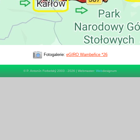
Fotogalerie:
eGIRO Wambeřice *26
© P. Antonín Forbelský 2003 - 2026 | Webmaster:
Web
designum