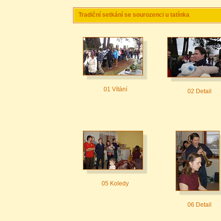
Tradiční setkání se sourozenci u tatínka
01 Vítání
02 Detail
05 Koledy
06 Detail