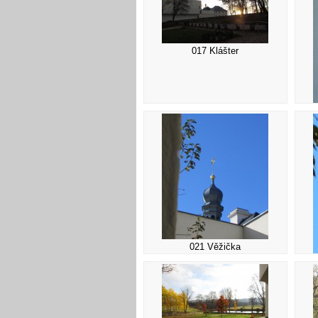
017 Klášter
021 Věžička