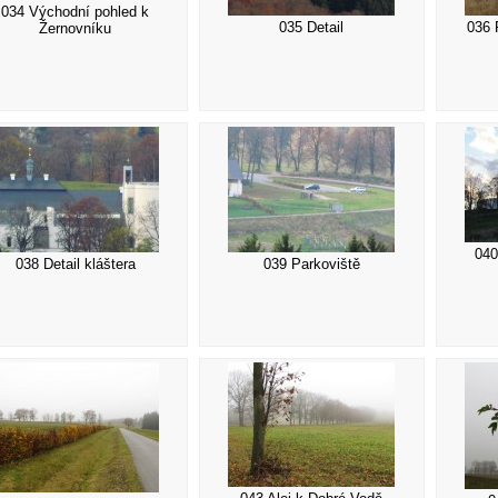
034 Východní pohled k
035 Detail
036 
Žernovníku
040
038 Detail kláštera
039 Parkoviště