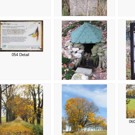
051 Boží muka
054 Detail
055 Studánka
060