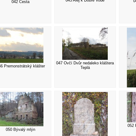
043 Alej k Dobré Vodě
0
042 Cesta
047 Ovčí Dvůr nedaleko kláštera
46 Premonstrátský klášter
Teplá
052 
050 Bývalý mlýn