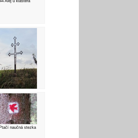
44 Alej u kláštera
048 Kříž u Dvora
Ptačí naučná stezka