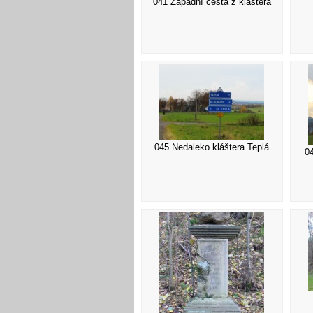
041 Západní cesta z kláštěra
045 Nedaleko kláštera Teplá
0