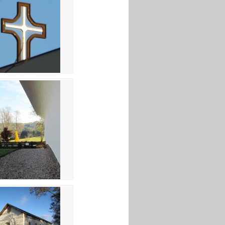
20 Kříž na kostele
 Pohled z průchodu