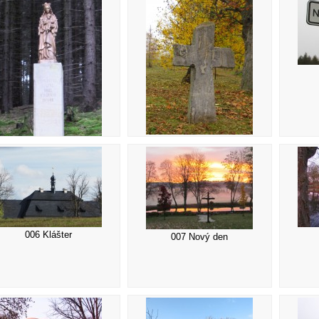
003 Kříž
002 Sloup
006 Klášter
007 Nový den