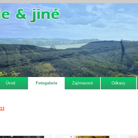
Úvod
Fotogalerie
Zajímavosti
Odkazy
013