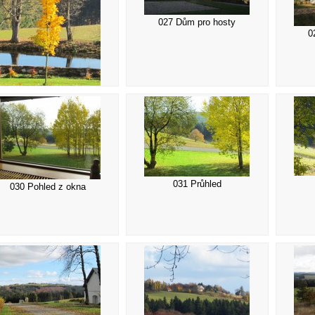
027 Dům pro hosty
0
026 Strom
031 Průhled
030 Pohled z okna