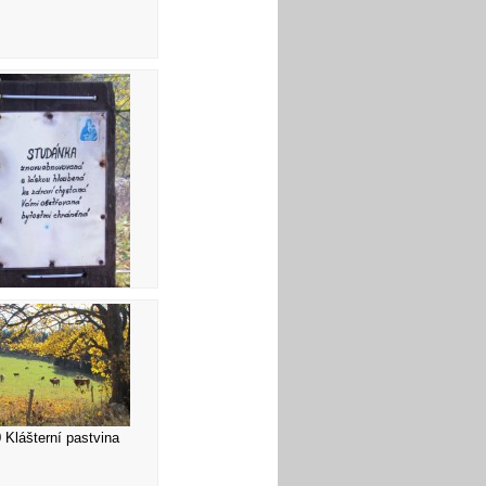
056 Info
 Klášterní pastvina