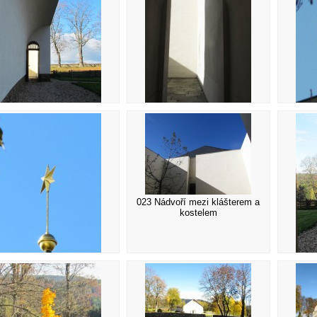
018 Vstup do kostela
0
019 Průchod na nádvoří
023 Nádvoří mezi klášterem a
kostelem
022 Hvězda
024