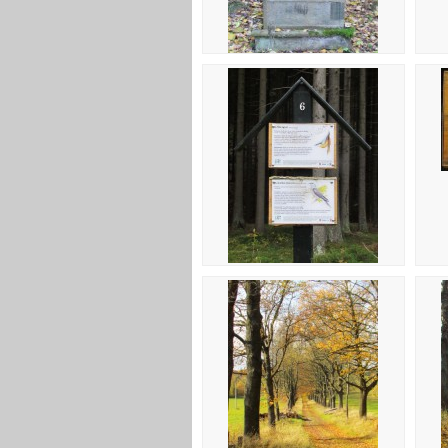
049 Boží muka
053 Nedaleko kláštera ND