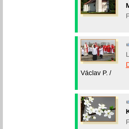
P
L
Václav P. /