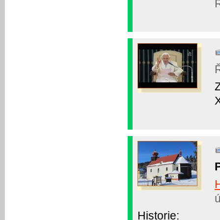
Ř
Ř
Z
Historie: