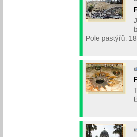
J
b
Pole pastýřů, 1
T
B