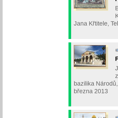
B
K
Jana Křtitele, Te
J
z
bazilika Národů
března 2013