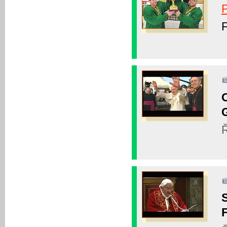
P
O
Ř
S