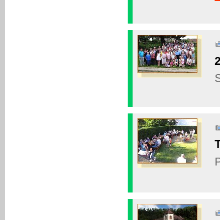
S
T
P