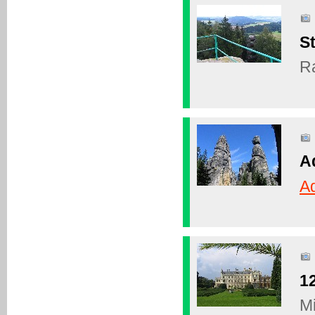
St
Ra
A
A
12
Mi