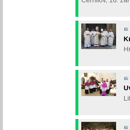
K
Hr
U
Li