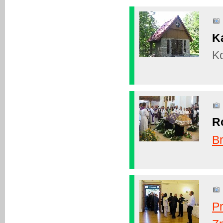
K
K
R
B
P