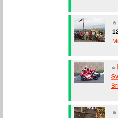
12
Mi
Sv
Br