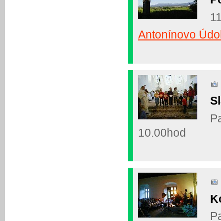
11
Antonínovo Údol
Sl
Pa
10.00hod
K
Pa