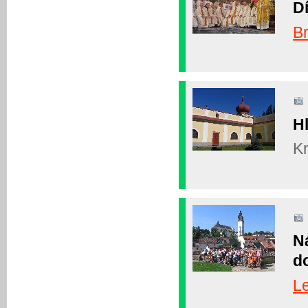
D
B
H
Kr
N
d
L