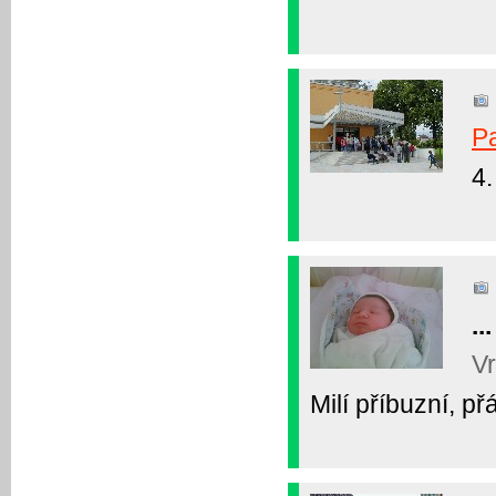
P
4.
..
Vr
Milí příbuzní, p