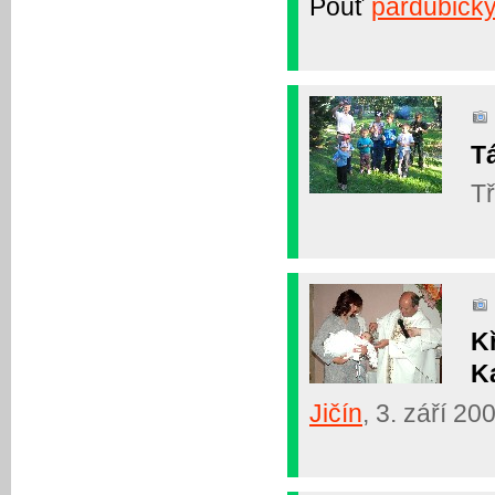
Pouť
pardubický
T
Tř
K
Ka
Jičín
, 3. září 20