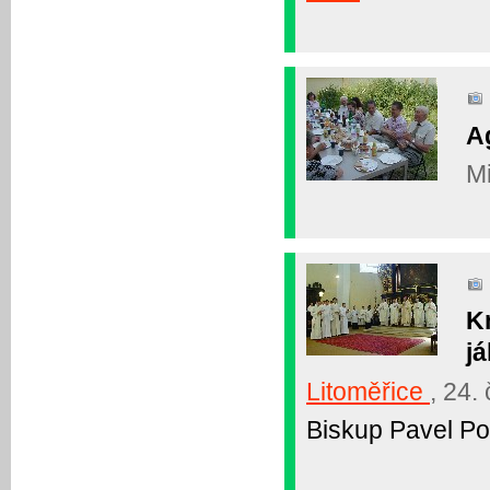
A
Mi
K
j
Litoměřice
, 24.
Biskup Pavel Po