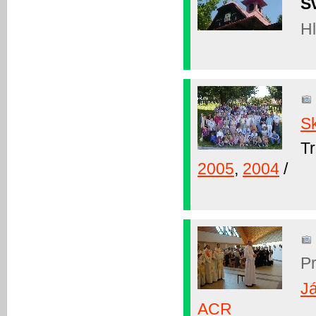
S
H
S
Tr
2005
,
2004
/
P
J
ACR