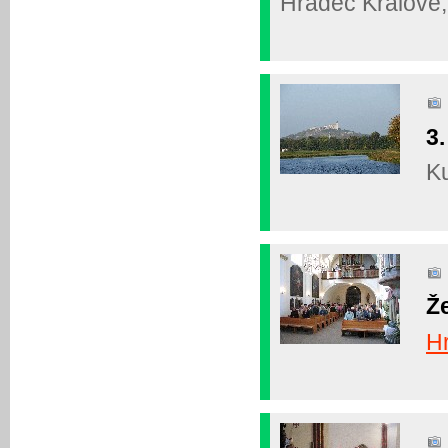
Hradec Králové, 
3.
Ku
Ž
H