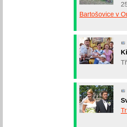
2
Bartošovice v Or
K
Tř
Sv
T