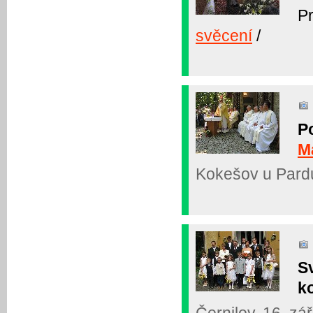
P
svěcení
/
P
M
Kokešov u Pardu
Sv
k
Černilov, 16. zá