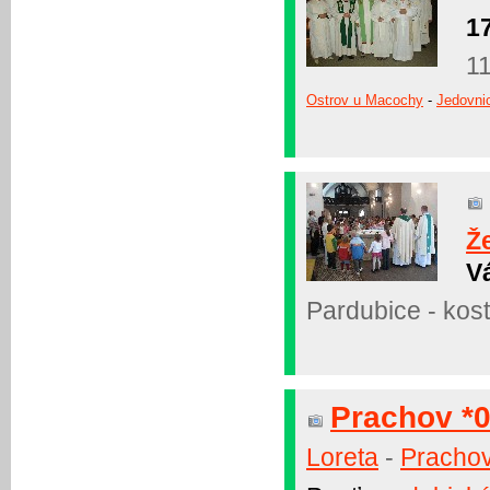
1
11
Ostrov u Macochy
-
Jedovni
Ž
Vá
Pardubice - kos
Prachov *
Loreta
-
Pracho