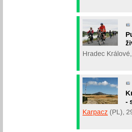
P
ži
Hradec Králové, 
K
- 
Karpacz
(PL), 2