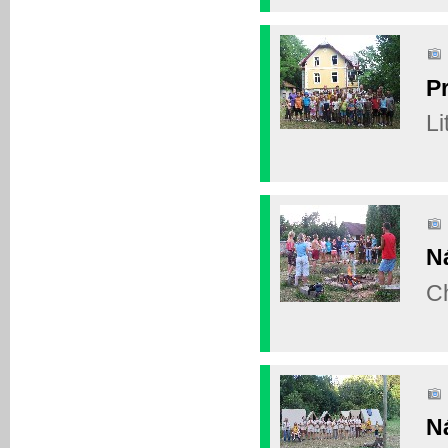
P
Li
N
C
N