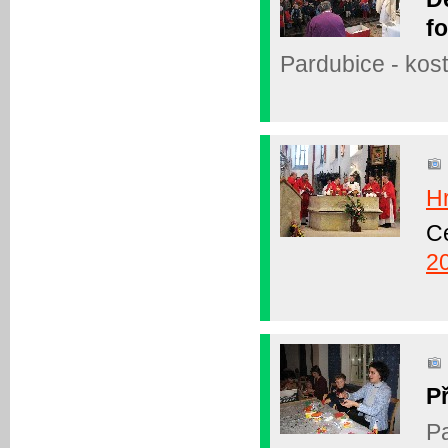
fo
Pardubice - kos
H
Ce
2
P
Pa