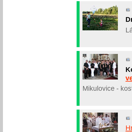
D
Lá
K
v
Mikulovice - kos
H