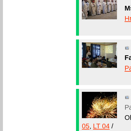
M
H
F
P
Pa
Oh
05
,
LT 04
/