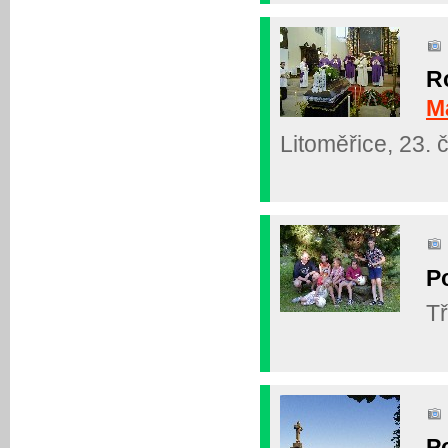
Ro
M
Litoměřice, 23.
Po
Tř
P