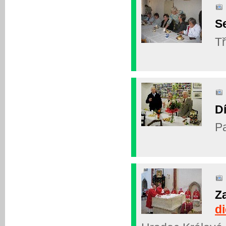
Se
Tř
D
Pa
Z
di