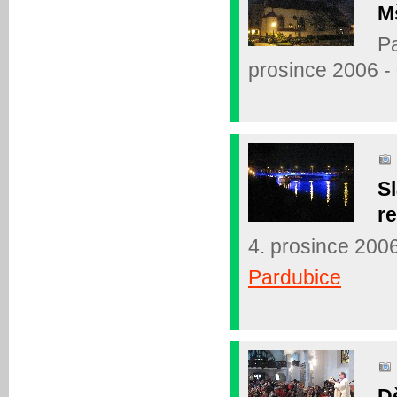
M
Pa
prosince 2006 -
S
r
4. prosince 200
Pardubice
D