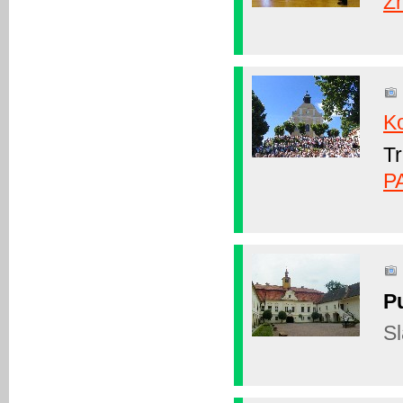
Z
Ko
T
P
Pu
Sl