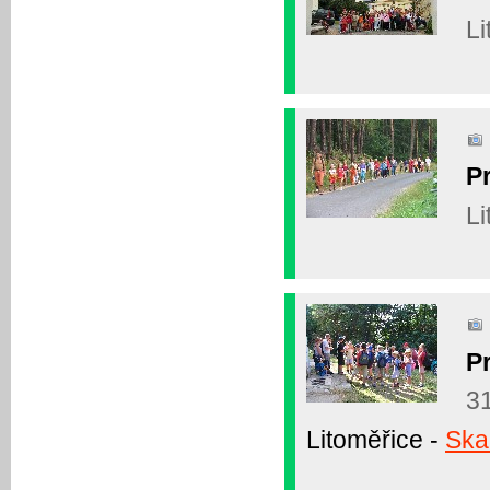
Li
P
Li
P
31
Litoměřice -
Ska