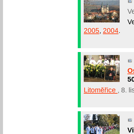
V
Ve
2005
,
2004
.
O
5
Litoměřice
, 8. 
Vi