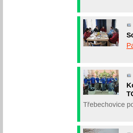
S
P
K
T
Třebechovice po