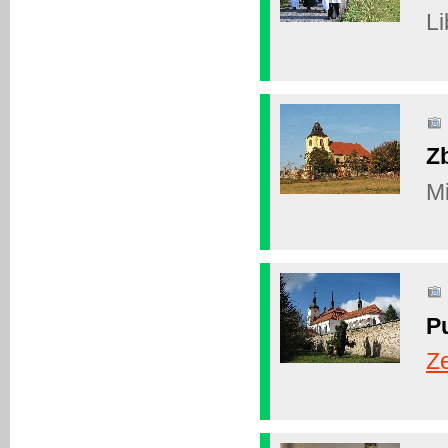
Li
Z
Mi
P
Z