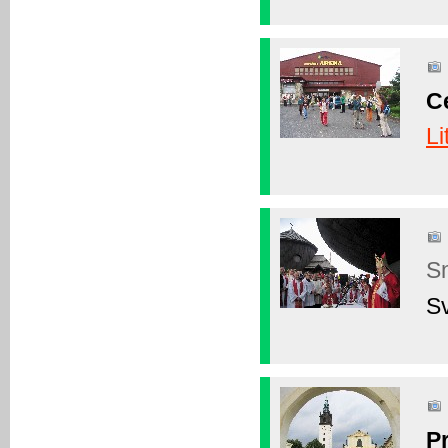
C
Li
S
S
P