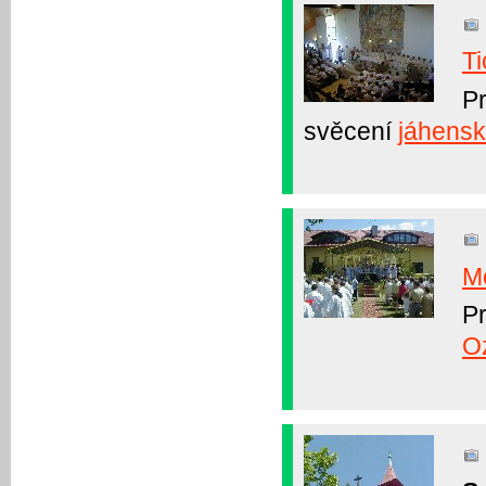
T
Pr
svěcení
jáhens
M
P
O